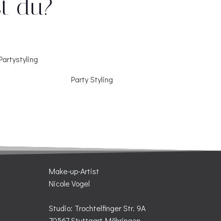
t du?
Party Styling
Make-up-Artist
Nicole Vogel
Studio: Trochtelfinger Str. 9A
70567 Stuttgart-Möhringen